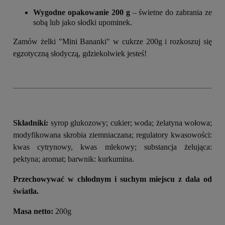
Wygodne opakowanie 200 g
– świetne do zabrania ze
sobą lub jako słodki upominek.
Zamów żelki "Mini Bananki" w cukrze 200g i rozkoszuj się
egzotyczną słodyczą, gdziekolwiek jesteś!
Składniki:
syrop glukozowy; cukier; woda; żelatyna wołowa;
modyfikowana skrobia ziemniaczana; regulatory kwasowości:
kwas cytrynowy, kwas mlekowy; substancja żelująca:
pektyna; aromat; barwnik: kurkumina.
Przechowywać w chłodnym i suchym miejscu z dala od
światła.
Masa netto:
200g