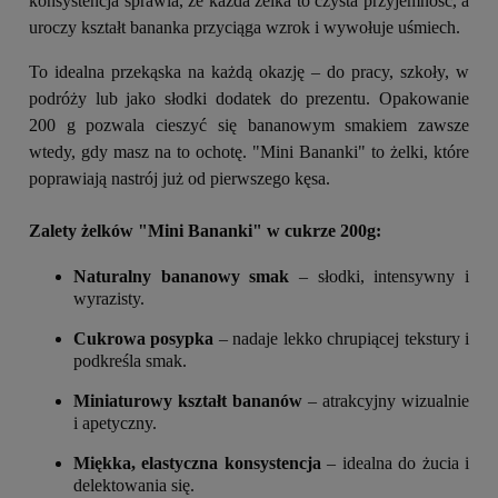
konsystencja sprawia, że każda żelka to czysta przyjemność, a
uroczy kształt bananka przyciąga wzrok i wywołuje uśmiech.
To idealna przekąska na każdą okazję – do pracy, szkoły, w
podróży lub jako słodki dodatek do prezentu. Opakowanie
200 g pozwala cieszyć się bananowym smakiem zawsze
wtedy, gdy masz na to ochotę. "Mini Bananki" to żelki, które
poprawiają nastrój już od pierwszego kęsa.
Zalety żelków "Mini Bananki" w cukrze 200g:
Naturalny bananowy smak
– słodki, intensywny i
wyrazisty.
Cukrowa posypka
– nadaje lekko chrupiącej tekstury i
podkreśla smak.
Miniaturowy kształt bananów
– atrakcyjny wizualnie
i apetyczny.
Miękka, elastyczna konsystencja
– idealna do żucia i
delektowania się.