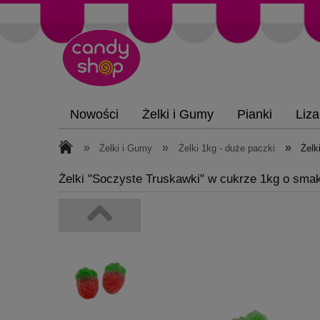
Nowości
Żelki i Gumy
Pianki
Liza
»
»
»
Żelki i Gumy
Żelki 1kg - duże paczki
Żelk
Żelki "Soczyste Truskawki" w cukrze 1kg o sm