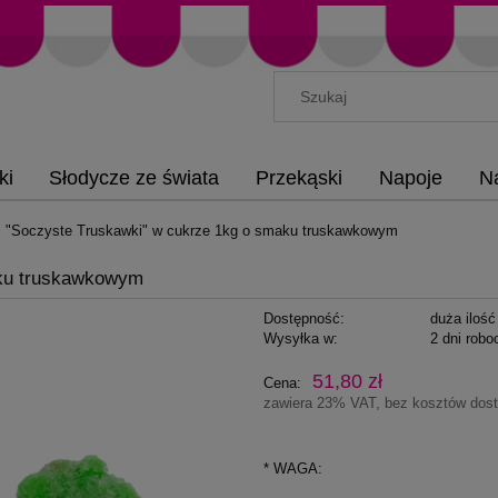
ki
Słodycze ze świata
Przekąski
Napoje
N
i "Soczyste Truskawki" w cukrze 1kg o smaku truskawkowym
aku truskawkowym
Dostępność:
duża ilość
Wysyłka w:
2 dni robo
51,80 zł
Cena:
zawiera 23% VAT, bez kosztów dos
*
WAGA: