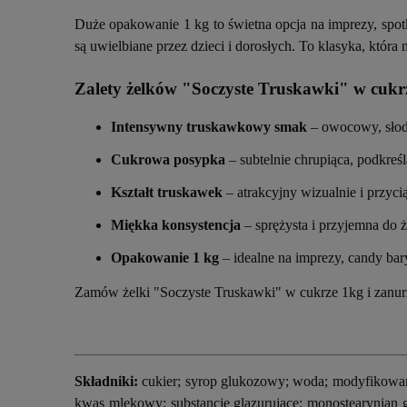
Duże opakowanie 1 kg to świetna opcja na imprezy, spotk
są uwielbiane przez dzieci i dorosłych. To klasyka, któr
Zalety żelków "Soczyste Truskawki" w cukr
Intensywny truskawkowy smak
– owocowy, słodk
Cukrowa posypka
– subtelnie chrupiąca, podkreśl
Kształt truskawek
– atrakcyjny wizualnie i przyc
Miękka konsystencja
– sprężysta i przyjemna do ż
Opakowanie 1 kg
– idealne na imprezy, candy bary 
Zamów żelki "Soczyste Truskawki" w cukrze 1kg i zanu
Składniki:
cukier; syrop glukozowy; woda; modyfikowana
kwas mlekowy; substancje glazurujące: monostearynian gl