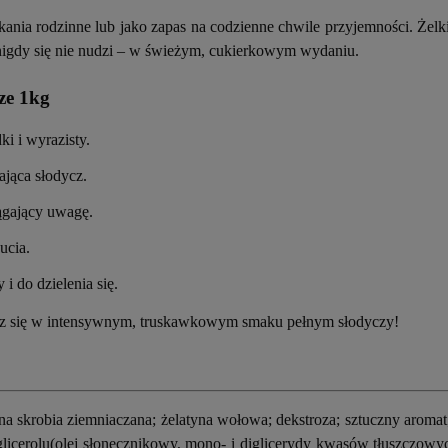
ania rodzinne lub jako zapas na codzienne chwile przyjemności. Żelk
a nigdy się nie nudzi – w świeżym, cukierkowym wydaniu.
ze 1kg
i i wyrazisty.
ająca słodycz.
iągający uwagę.
ucia.
i do dzielenia się.
rz się w intensywnym, truskawkowym smaku pełnym słodyczy!
 skrobia ziemniaczana; żelatyna wołowa; dekstroza; sztuczny aromat
icerolu(olej słonecznikowy, mono- i diglicerydy kwasów tłuszczowych