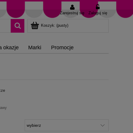
Zarejestruj się
Zaloguj się
Koszyk:
(pusty)
a okazje
Marki
Promocje
cze
tawy