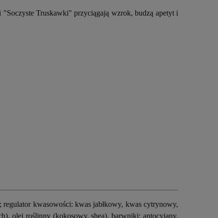
i "Soczyste Truskawki" przyciągają wzrok, budzą apetyt i
; regulator kwasowości: kwas jabłkowy, kwas cytrynowy,
), olej roślinny (kokosowy, shea), barwniki: antocyjany,