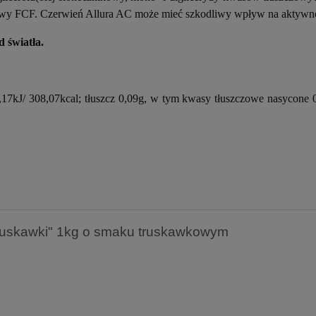
towy FCF. Czerwień Allura AC może mieć szkodliwy wpływ na aktywnoś
 światła.
17kJ/ 308,07kcal; tłuszcz 0,09g, w tym kwasy tłuszczowe nasycone
Truskawki" 1kg o smaku truskawkowym