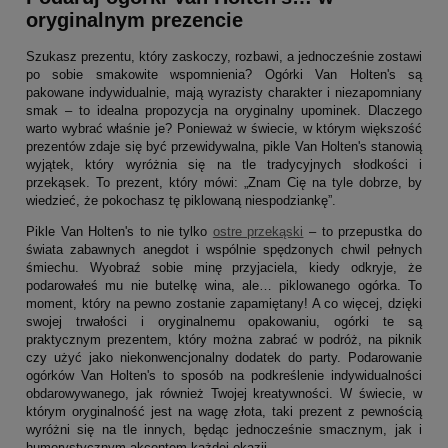
oryginalnym prezencie
Szukasz prezentu, który zaskoczy, rozbawi, a jednocześnie zostawi
po sobie smakowite wspomnienia? Ogórki Van Holten's są
pakowane indywidualnie, mają wyrazisty charakter i niezapomniany
smak – to idealna propozycja na oryginalny upominek. Dlaczego
warto wybrać właśnie je? Ponieważ w świecie, w którym większość
prezentów zdaje się być przewidywalna, pikle Van Holten's stanowią
wyjątek, który wyróżnia się na tle tradycyjnych słodkości i
przekąsek. To prezent, który mówi: „Znam Cię na tyle dobrze, by
wiedzieć, że pokochasz tę piklowaną niespodziankę”.
Pikle Van Holten's to nie tylko
ostre przekąski
– to przepustka do
świata zabawnych anegdot i wspólnie spędzonych chwil pełnych
śmiechu. Wyobraź sobie minę przyjaciela, kiedy odkryje, że
podarowałeś mu nie butelkę wina, ale… piklowanego ogórka. To
moment, który na pewno zostanie zapamiętany! A co więcej, dzięki
swojej trwałości i oryginalnemu opakowaniu, ogórki te są
praktycznym prezentem, który można zabrać w podróż, na piknik
czy użyć jako niekonwencjonalny dodatek do party. Podarowanie
ogórków Van Holten's to sposób na podkreślenie indywidualności
obdarowywanego, jak również Twojej kreatywności. W świecie, w
którym oryginalność jest na wagę złota, taki prezent z pewnością
wyróżni się na tle innych, będąc jednocześnie smacznym, jak i
humorystycznym akcentem każdej okazji.