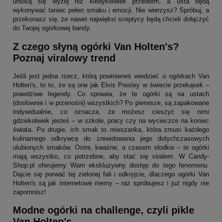
uniosą się wyżej niż kiedykolwiek przedtem, a usta będą
wykonywać taniec pełen smaku i emocji. Nie wierzysz? Spróbuj, a
przekonasz się, że nawet najwięksi sceptycy będą chcieli dołączyć
do Twojej ogórkowej bandy.
Z czego słyną ogórki Van Holten's?
Poznaj viralowy trend
Jeśli jest jedna rzecz, którą powinieneś wiedzieć o ogórkach Van
Holten's, to to, że są one jak Elvis Presley w świecie przekąsek –
prawdziwe legendy. Co sprawia, że te ogórki są na ustach
(dosłownie i w przenośni) wszystkich? Po pierwsze, są zapakowane
indywidualnie, co oznacza, że możesz cieszyć się nimi
gdziekolwiek jesteś – w szkole, pracy czy na wycieczce na koniec
świata. Po drugie, ich smak to mieszanka, która zmusi każdego
kulinarnego odkrywcę do zrewidowania jego dotychczasowych
ulubionych smaków. Ostre, kwaśne, a czasem słodkie – te ogórki
mają wszystko, co potrzebne, aby stać się viralem. W Candy-
Shop.pl oferujemy Wam ekskluzywny dostęp do tego fenomenu.
Dajcie się porwać tej zielonej fali i odkryjcie, dlaczego ogórki Van
Holten's są jak internetowe memy – raz spróbujesz i już nigdy nie
zapomnisz!
Modne ogórki na challenge, czyli pikle
Van Holten's