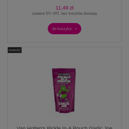
cukierków Warheads
11,49 zł
zawiera 5% VAT, bez kosztów dostawy
do koszyka
nowość
Van Holten's Pickle In-A Pouch Garlic Joe