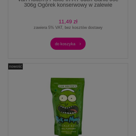
306g Ogórek konserwowy w zalewie
octowej o smaku czosnkowym
11,49 zł
zawiera 5% VAT, bez kosztów dostawy
do koszyka
nowość