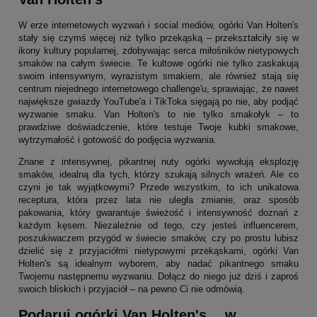
W erze internetowych wyzwań i social mediów, ogórki Van Holten's
stały się czymś więcej niż tylko przekąską – przekształciły się w
ikony kultury popularnej, zdobywając serca miłośników nietypowych
smaków na całym świecie. Te kultowe ogórki nie tylko zaskakują
swoim intensywnym, wyrazistym smakiem, ale również stają się
centrum niejednego internetowego challenge'u, sprawiając, że nawet
największe gwiazdy YouTube'a i TikToka sięgają po nie, aby podjąć
wyzwanie smaku. Van Holten's to nie tylko smakołyk – to
prawdziwe doświadczenie, które testuje Twoje kubki smakowe,
wytrzymałość i gotowość do podjęcia wyzwania.
Znane z intensywnej, pikantnej nuty ogórki wywołują eksplozję
smaków, idealną dla tych, którzy szukają silnych wrażeń. Ale co
czyni je tak wyjątkowymi? Przede wszystkim, to ich unikatowa
receptura, która przez lata nie uległa zmianie, oraz sposób
pakowania, który gwarantuje świeżość i intensywność doznań z
każdym kęsem. Niezależnie od tego, czy jesteś influencerem,
poszukiwaczem przygód w świecie smaków, czy po prostu lubisz
dzielić się z przyjaciółmi nietypowymi przekąskami, ogórki Van
Holten's są idealnym wyborem, aby nadać pikantnego smaku
Twojemu następnemu wyzwaniu. Dołącz do niego już dziś i zaproś
swoich bliskich i przyjaciół – na pewno Ci nie odmówią.
Podaruj ogórki Van Holten's… w