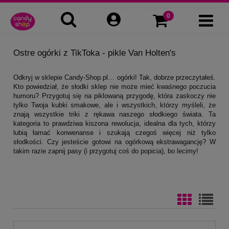
Ostre ogórki z TikToka - pikle Van Holten's
Odkryj w sklepie Candy-Shop.pl… ogórki! Tak, dobrze przeczytałeś.
Kto powiedział, że słodki sklep nie może mieć kwaśnego poczucia
humoru? Przygotuj się na piklowaną przygodę, która zaskoczy nie
tylko Twoja kubki smakowe, ale i wszystkich, którzy myśleli, że
znają wszystkie triki z rękawa naszego słodkiego świata. Ta
kategoria to prawdziwa kiszona rewolucja, idealna dla tych, którzy
lubią łamać konwenanse i szukają czegoś więcej niż tylko
słodkości. Czy jesteście gotowi na ogórkową ekstrawagancję? W
takim razie zapnij pasy (i przygotuj coś do popicia), bo lecimy!