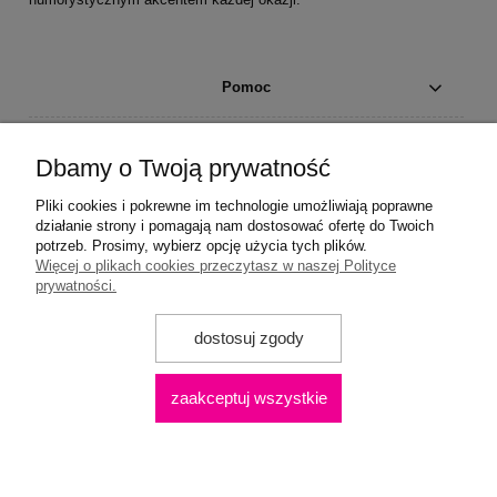
Pomoc
Moje konto
Dbamy o Twoją prywatność
Płatności i dostawa
Pliki cookies i pokrewne im technologie umożliwiają poprawne
działanie strony i pomagają nam dostosować ofertę do Twoich
potrzeb. Prosimy, wybierz opcję użycia tych plików.
Informacje
Więcej o plikach cookies przeczytasz w naszej Polityce
prywatności.
O nas
dostosuj zgody
Praca
zaakceptuj wszystkie
pokaż pełną wersję strony