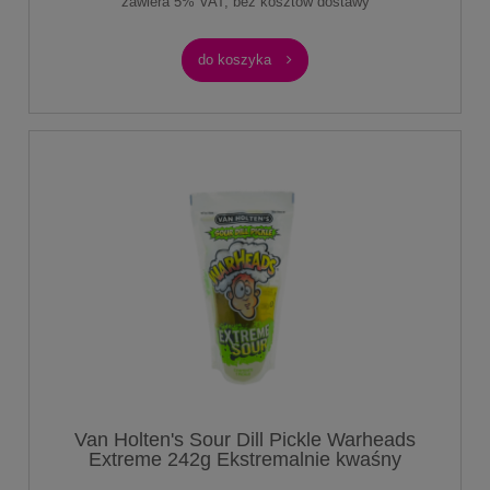
zawiera 5% VAT, bez kosztów dostawy
do koszyka
Van Holten's Sour Dill Pickle Warheads
Extreme 242g Ekstremalnie kwaśny
ogórek konserwowy w zalewie o smaku