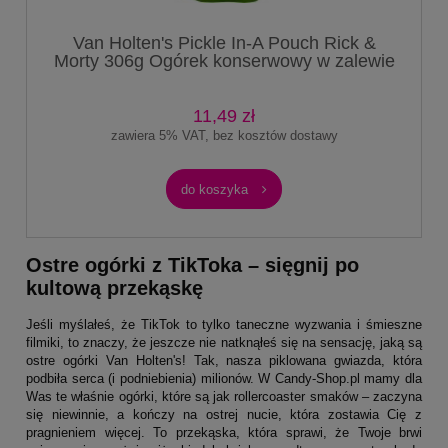
Van Holten's Pickle In-A Pouch Rick &
Morty 306g Ogórek konserwowy w zalewie
octowej o smaku koperkowym
11,49 zł
zawiera 5% VAT, bez kosztów dostawy
do koszyka
Ostre ogórki z TikToka – sięgnij po
kultową przekąskę
Jeśli myślałeś, że TikTok to tylko taneczne wyzwania i śmieszne
filmiki, to znaczy, że jeszcze nie natknąłeś się na sensację, jaką są
ostre ogórki Van Holten's! Tak, nasza piklowana gwiazda, która
podbiła serca (i podniebienia) milionów. W Candy-Shop.pl mamy dla
Was te właśnie ogórki, które są jak rollercoaster smaków – zaczyna
się niewinnie, a kończy na ostrej nucie, która zostawia Cię z
pragnieniem więcej. To przekąska, która sprawi, że Twoje brwi