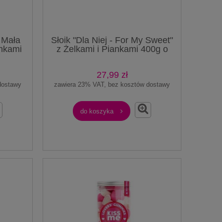
 Mała
Słoik "Dla Niej - For My Sweet"
nkami
z Żelkami i Piankami 400g o
i
Gumy Dino Eggs 6,9g Guma w
Gumy Toro eggs 
smaku owocowym 750ml
kształcie jaja dinozaura z kwaśnym
jaja z kwaśny
Prezent
nadzieniem o smaku
smaku o
27,99 zł
truskawkowym
1,50 zł
1,5
dostawy
zawiera 23% VAT, bez kosztów dostawy
do koszyka
do kos
do koszyka