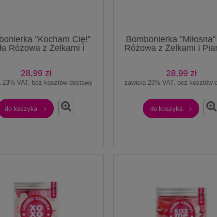
onierka "Kocham Cię!"
Bombonierka "Miłosna"
ła Różowa z Żelkami i
Różowa z Żelkami i Pia
anko Żelki Pomarańcze
Kwaśne Pianko Żelki Cytrynk
ankami 100g Prezent
100g
smaku pomarańczowym
900g o smaku cytrynowym
28,99 zł
28,99 zł
51,80 zł
51,80 zł
a 23% VAT, bez kosztów dostawy
zawiera 23% VAT, bez kosztów 
do koszyka
do koszyka
do koszyka
do koszyka