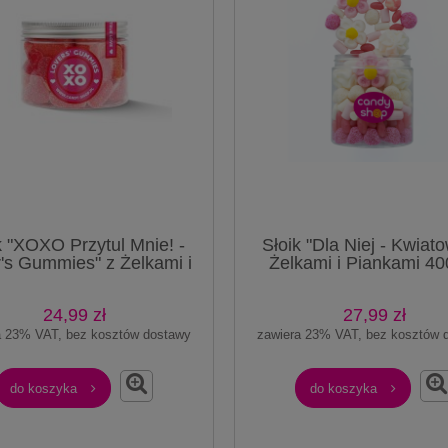
k "XOXO Przytul Mnie! -
Słoik "Dla Niej - Kwiato
's Gummies" z Żelkami i
Żelkami i Piankami 40
ami Serca 300g o smaku
smaku owocowym 75
cowym 500ml Prezent
Prezent
24,99 zł
27,99 zł
a 23% VAT, bez kosztów dostawy
zawiera 23% VAT, bez kosztów 
do koszyka
do koszyka