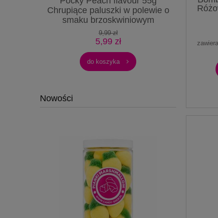
uble White
Pocky Peach flavour 55g
Zestaw 
Różo
uszki w
Chrupiące paluszki w polewie o
Kable Me
e o smaku
smaku brzoskwiniowym
3,2kg 40
anilii
9,99 zł
5,99 zł
zawier
do koszyka
Nowości