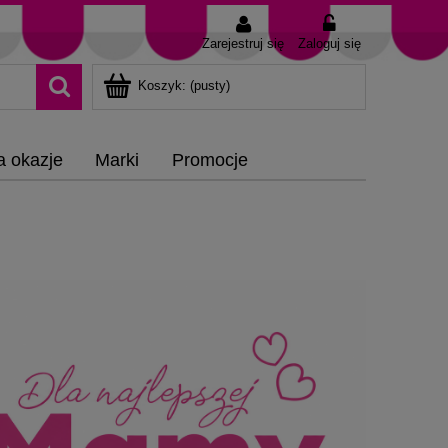
Zarejestruj się
Zaloguj się
Koszyk:
(pusty)
a okazje
Marki
Promocje