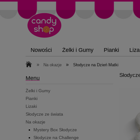
Nowości
Żelki i Gumy
Pianki
Liza
»
»
Na okazje
Słodycze na Dzień Matki
Słodycze
Menu
Żelki i Gumy
Pianki
Lizaki
Słodycze ze świata
Na okazje
Mystery Box Słodycze
Słodycze na Challenge