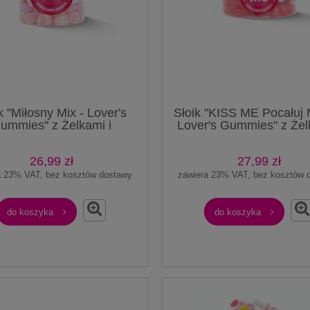
k "Miłosny Mix - Lover's
Słoik "KISS ME Pocałuj 
ummies" z Żelkami i
Lover's Gummies" z Żel
ami Serca 350g o smaku
Cukierkami Jelly Beans 
cowym 750ml Prezent
smaku owocowym 50
26,99 zł
27,99 zł
Prezent
a 23% VAT, bez kosztów dostawy
zawiera 23% VAT, bez kosztów 
do koszyka
do koszyka