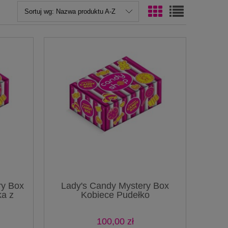
Sortuj wg:
Nazwa produktu A-Z
ry Box
Lady's Candy Mystery Box
ka z
Kobiece Pudełko
ata
Niespodzianka Prezent
Surprise Box
100,00 zł