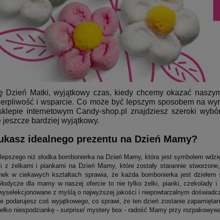
ię Dzień Matki, wyjątkowy czas, kiedy chcemy okazać nasz
cierpliwość i wsparcie. Co może być lepszym sposobem na wyr
klepie internetowym Candy-shop.pl znajdziesz szeroki wybór
ę jeszcze bardziej wyjątkowy.
ukasz idealnego prezentu na Dzień Mamy?
 lepszego niż słodka bombonierka na Dzień Mamy, która jest symbolem wdzięc
i z żelkami i piankami na Dzień Mamy, które zostały starannie stworzone
anek w ciekawych kształtach sprawia, że każda bombonierka jest dziełem 
Słodycze dla mamy w naszej ofercie to nie tylko żelki, pianki, czekolady i
 wyselekcjonowane z myślą o najwyższej jakości i niepowtarzalnym doświadc
e podarujesz coś wyjątkowego, co sprawi, że ten dzień zostanie zapamiętan
ełko niespodziankę - surprise/ mystery box - radość Mamy przy rozpakowyw