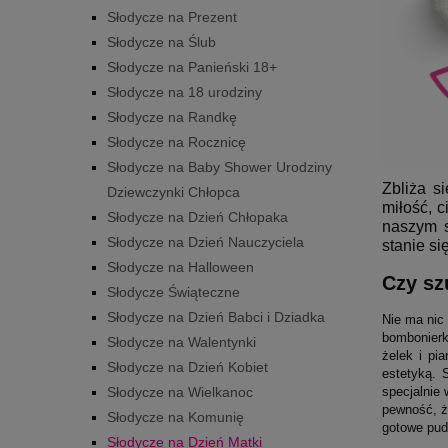
Słodycze na Prezent
Słodycze na Ślub
Słodycze na Panieński 18+
Słodycze na 18 urodziny
Słodycze na Randkę
Słodycze na Rocznicę
Słodycze na Baby Shower Urodziny
Zbliża s
Dziewczynki Chłopca
miłość, 
Słodycze na Dzień Chłopaka
naszym s
Słodycze na Dzień Nauczyciela
stanie si
Słodycze na Halloween
Czy sz
Słodycze Świąteczne
Słodycze na Dzień Babci i Dziadka
Nie ma nic
bombonierk
Słodycze na Walentynki
żelek i pi
Słodycze na Dzień Kobiet
estetyką. 
Słodycze na Wielkanoc
specjalnie
pewność, ż
Słodycze na Komunię
gotowe pud
Słodycze na Dzień Matki