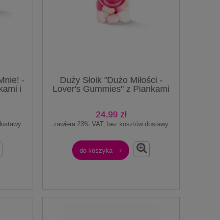
Mnie! -
Duży Słoik "Dużo Miłości -
kami i
Lover's Gummies" z Piankami
400g o
Marshmallow Serca 300g o
0ml
smaku owocowym 1250ml
24,99 zł
Prezent
dostawy
zawiera 23% VAT, bez kosztów dostawy
do koszyka