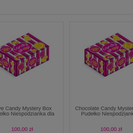
ve Candy Mystery Box
Chocolate Candy Myste
ełko Niespodzianka dla
Pudełko Niespodzian
hanych Prezent Surprise
Czekoladami ze Świ
Box
Surprise Box
100,00 zł
100,00 zł