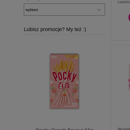
zawier
Lubisz promocje? My też :)
Bomb