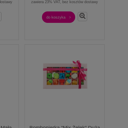
dostawy
zawiera 23% VAT, bez kosztów dostawy
do koszyka
 Mała
Bombonierka "Mix Żelek" Duża