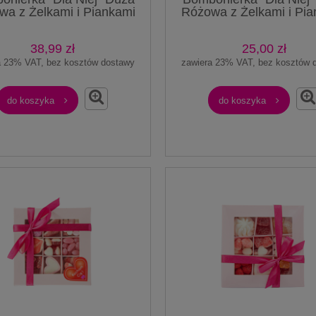
4x Kwaśne Żelki "Mega
Oreo Mini Hazelnut Chocolat
wa z Żelkami i Piankami
Różowa z Żelkami i Pia
ga Żele Kwaśne Jabłko"
120g Mini czekoladowe ciastec
210g Prezent
100g Prezent
szt. o smaku jabłkowym
Oreo o smaku czekolady z
orzechami laskowymi
38,99 zł
25,00 zł
592,00 zł
15,99 zł
383,96 zł
10,99 zł
a 23% VAT, bez kosztów dostawy
zawiera 23% VAT, bez kosztów 
do koszyka
do koszyka
do koszyka
do koszyka