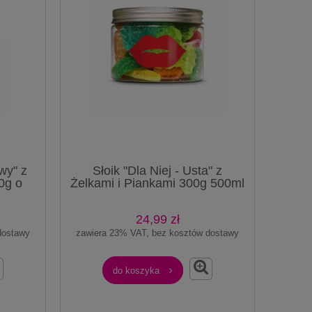
wy" z
Słoik "Dla Niej - Usta" z
0g o
Żelkami i Piankami 300g 500ml
0ml
Prezent
24,99 zł
dostawy
zawiera 23% VAT, bez kosztów dostawy
do koszyka