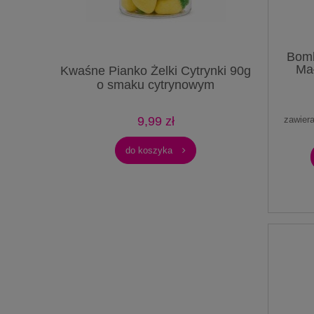
Bomb
Ma
omarańcze
Kwaśne Pianko Żelki Cytrynki 90g
Kwaśne Pi
Pi
ńczowym
o smaku cytrynowym
900g o 
9,99 zł
zawier
do koszyka