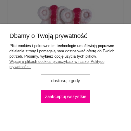
Dbamy o Twoją prywatność
Pliki cookies i pokrewne im technologie umożliwiają poprawne
działanie strony i pomagają nam dostosować ofertę do Twoich
Pianki "Różowe Motylki" 900g o smaku
potrzeb. Prosimy, wybierz opcję użycia tych plików.
owocowym
Więcej o plikach cookies przeczytasz w naszej Polityce
prywatności.
51,80 zł
dostosuj zgody
zawiera 23% VAT, bez kosztów dostawy
zaakceptuj wszystkie
do koszyka