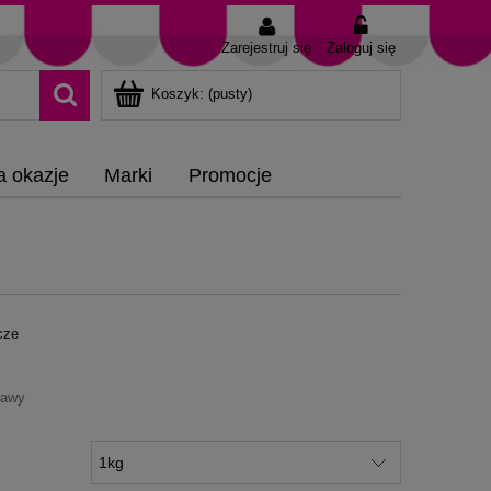
Zarejestruj się
Zaloguj się
Koszyk:
(pusty)
a okazje
Marki
Promocje
cze
tawy