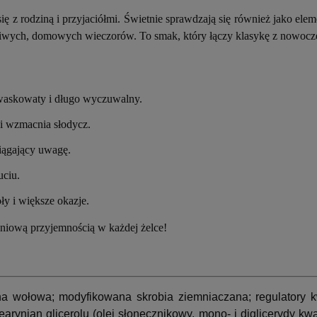
ię z rodziną i przyjaciółmi. Świetnie sprawdzają się również jako e
leniwych, domowych wieczorów. To smak, który łączy klasykę z nowoc
askowaty i długo wyczuwalny.
 i wzmacnia słodycz.
ciągający uwagę.
ciu.
oły i większe okazje.
śniową przyjemnością w każdej żelce!
na wołowa; modyfikowana skrobia ziemniaczana; regulatory 
arynian glicerolu (olej słonecznikowy, mono- i diglicerydy k