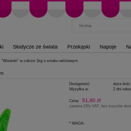
ki
Słodycze ze świata
Przekąski
Napoje
N
i "Wisienki" w cukrze 1kg o smaku wiśniowym
ym
Dostępność:
duża ilość
Wysyłka w:
2 dni robo
51,80 zł
Cena:
zawiera 23% VAT, bez kosztów dos
*
WAGA: