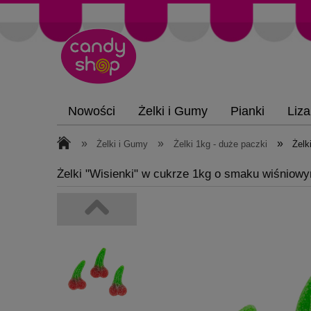
Nowości
Żelki i Gumy
Pianki
Liza
»
»
»
Żelki i Gumy
Żelki 1kg - duże paczki
Żelk
Żelki "Wisienki" w cukrze 1kg o smaku wiśniow