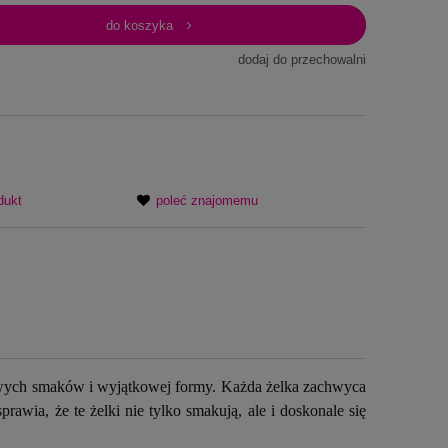
do koszyka
dodaj do przechowalni
dukt
poleć znajomemu
owych smaków i wyjątkowej formy. Każda żelka zachwyca
awia, że te żelki nie tylko smakują, ale i doskonale się