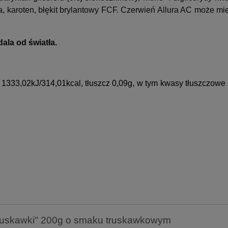
a, karoten, błękit brylantowy FCF.
Czerwień Allura AC może mie
la od światła.
 1333,02kJ/314,01kcal,
tłuszcz 0,09g, w
tym kwasy tłuszczowe 
Truskawki" 200g o smaku truskawkowym