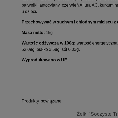
barwniki: antocyjany, czerwień Allura AC, kurkumin
u dzieci
.
Przechowywać w suchym i chłodnym miejscu z da
Masa netto:
1kg
Wartość odżywcza w 100g:
w
artość energetyczna
52,09g, b
iałko 3,58g, s
ól
0,03g.
Wyprodukowano w UE.
Produkty powiązane
Żelki "Soczyste 