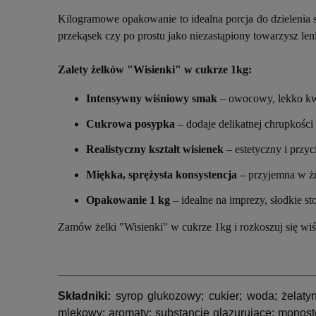
Kilogramowe opakowanie to idealna porcja do dzielenia s
przekąsek czy po prostu jako niezastąpiony towarzysz 
Zalety żelków "Wisienki" w cukrze 1kg:
Intensywny wiśniowy smak
– owocowy, lekko kw
Cukrowa posypka
– dodaje delikatnej chrupkości
Realistyczny kształt wisienek
– estetyczny i przy
Miękka, sprężysta konsystencja
– przyjemna w żu
Opakowanie 1 kg
– idealne na imprezy, słodkie st
Zamów żelki "Wisienki" w cukrze 1kg i rozkoszuj się wi
Składniki:
syrop glukozowy; cukier; woda; żelaty
mlekowy; aromaty; substancje glazurujące:
monoste