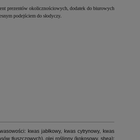
lement prezentów okolicznościowych, dodatek do biurowych
zesnym podejściem do słodyczy.
kwasowości: kwas jabłkowy, kwas cytrynowy, kwas
wasów tłuszczowych)
,
olej roślinny
(kokosowy, shea);