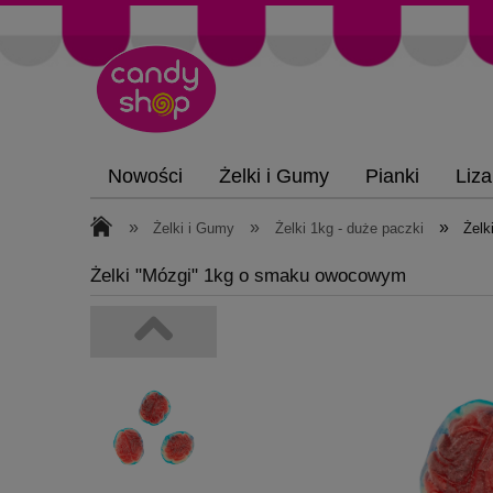
Nowości
Żelki i Gumy
Pianki
Liza
»
»
»
Żelki i Gumy
Żelki 1kg - duże paczki
Żelk
Żelki "Mózgi" 1kg o smaku owocowym