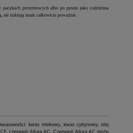
, w paczkach prezentowych albo po prostu jako codzienna
, ale traktują smak całkowicie poważnie.
 kwasowości: kwas mlekowy, kwas cytrynowy; olej
 FCF, czerwień Allura AC.
Czerwień Allura AC może