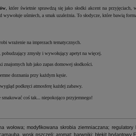
ków
, które świetnie sprawdzą się jako słodki akcent na przyjęciach
 wywołuje uśmiech, a smak uzależnia. To słodycze, które bawią formą
robi wrażenie na imprezach tematycznych.
 pobudzający zmysły i wywołujący apetyt na więcej.
zki znajomych lub jako zapas domowej słodkości.
emne doznania przy każdym kęsie.
wygląd podkręci atmosferę każdej zabawy.
e smakować coś tak... niepokojąco przyjemnego!
yna wołowa; modyfikowana skrobia ziemniaczana; regulatory
carnauba, wosk pszczeli; aromat; barwniki: błękit brylantowy