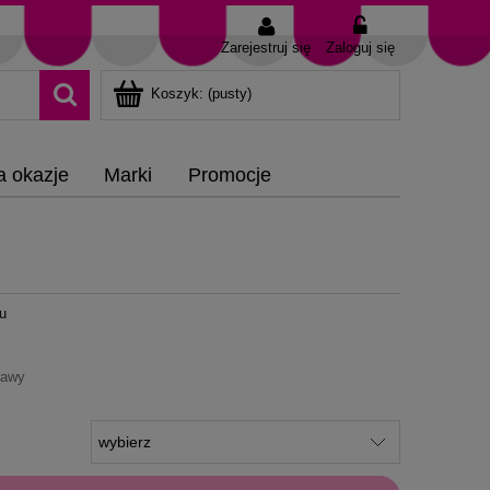
Zarejestruj się
Zaloguj się
Koszyk:
(pusty)
a okazje
Marki
Promocje
ru
tawy