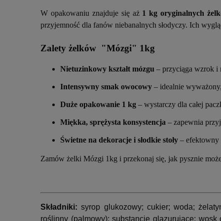
W opakowaniu znajduje się aż
1 kg oryginalnych żel
przyjemność dla fanów niebanalnych słodyczy. Ich wygląd
Zalety żelków "Mózgi" 1kg
Nietuzinkowy kształt mózgu
– przyciąga wzrok i 
Intensywny smak owocowy
– idealnie wyważony,
Duże opakowanie 1 kg
– wystarczy dla całej pac
Miękka, sprężysta konsystencja
– zapewnia przyj
Świetne na dekoracje i słodkie stoły
– efektowny 
Zamów żelki Mózgi 1kg i przekonaj się, jak pysznie moż
Składniki:
syrop glukozowy; cukier; woda; żelat
roślinny (palmowy); substancje glazurujące: wosk 