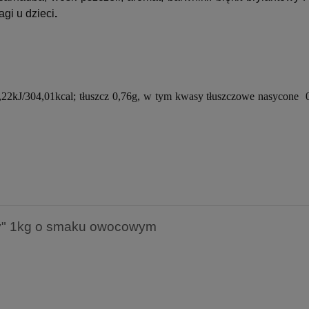
gi u dzieci
.
,22kJ/304,01kcal; tłuszcz 0,76g, w tym kwasy tłuszczowe nasycone 
dy" 1kg o smaku owocowym