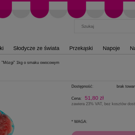
ki
Słodycze ze świata
Przekąski
Napoje
N
i "Mózgi" 1kg o smaku owocowym
Dostępność:
brak towa
51,80 zł
Cena:
zawiera 23% VAT, bez kosztów dos
*
WAGA: