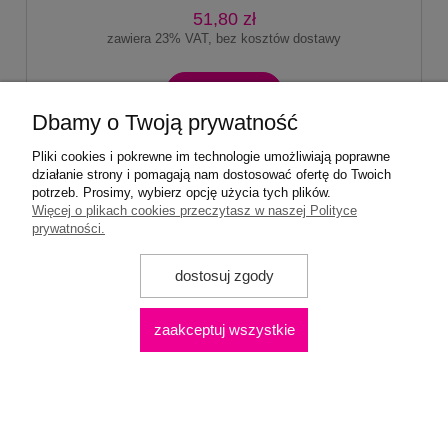
51,80 zł
zawiera 23% VAT, bez kosztów dostawy
do koszyka
Dbamy o Twoją prywatność
Pliki cookies i pokrewne im technologie umożliwiają poprawne
działanie strony i pomagają nam dostosować ofertę do Twoich
potrzeb. Prosimy, wybierz opcję użycia tych plików.
Więcej o plikach cookies przeczytasz w naszej Polityce
prywatności.
dostosuj zgody
zaakceptuj wszystkie
Pianki "Fioletowa Poziomka" 1kg z musem