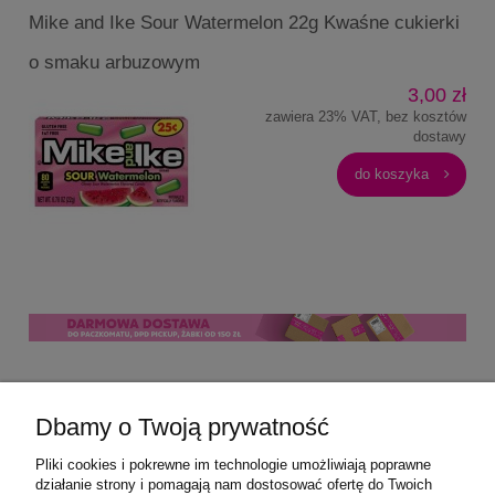
Mike and Ike Sour Watermelon 22g Kwaśne cukierki
o smaku arbuzowym
3,00 zł
zawiera 23% VAT, bez kosztów
dostawy
do koszyka
Pomoc
Dbamy o Twoją prywatność
Moje konto
Pliki cookies i pokrewne im technologie umożliwiają poprawne
działanie strony i pomagają nam dostosować ofertę do Twoich