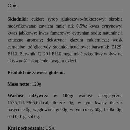
Opis
Składniki:
cukier; syrop glukozowo-fruktozowy; skrobia
modyfikowana; zawiera mniej niż 0,5%: kwas cytrynowy;
kwas jabłkowy; kwas fumarowy; cytrynian sodu; naturalne i
sztuczne aromaty; dekstryna; glazura cukiernicza; wosk
carnauba; trójglicerydy średniołańcuchowe; barwniki: E129,
E110. Barwniki E129 i E110 mogą mieć szkodliwy wpływ na
aktywność i skupienie uwagi u dzieci.
Produkt nie zawiera glutenu.
Masa netto:
120g
Wartość odżywcza w 100g:
wartość energetyczna
1535,17kJ/366,67kcal, tłuszcz 0g, w tym kwasy tłuszcz
nasycone 0g, węglowodany 90g, w tym cukry 60g, białko 0g,
sód 0,01g, sól 0g.
Kraj pochodzenia:
USA