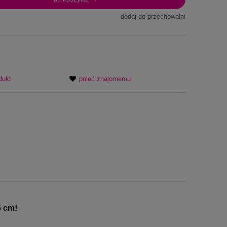
najniższa cena od
jawił się w
dodaj do przechowalni
dukt
poleć znajomemu
5 cm!