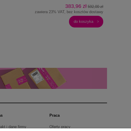
383,96 zł
592,00 zł
zawiera 23% VAT, bez kosztów dostawy
do koszyka
as
Praca
akt i dane firmy
Oferty pracy