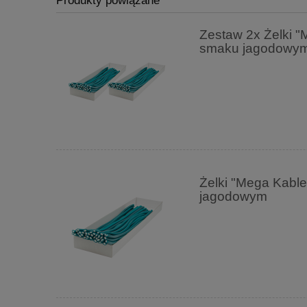
Produkty powiązane
Zestaw 2x Żelki "
smaku jagodowy
Żelki "Mega Kabl
jagodowym