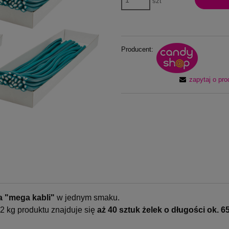
szt
30 dni, wyświetlana jest 
momentu, kiedy produkt po
sprzedaży.
Producent:
zapytaj o pro
 "mega kabli"
w jednym smaku.
2 kg produktu znajduje się
aż
40 sztuk żelek o długości ok. 6