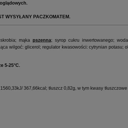
 poglądowych.
EST WYSYŁANY PACZKOMATEM.
; skrobia; mąka
pszenna
; syrop cukru inwertowanego; woda
ca wilgoć: glicerol; regulator kwasowości: cytrynian potasu; ol
e 5-25°C.
 1560,33kJ/ 367,66kcal; tłuszcz 0,82g, w tym kwasy tłuszczow