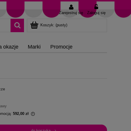
Zarejestruj się
Zaloguj się
Koszyk:
(pusty)
a okazje
Marki
Promocje
cze
tawy
romocją:
592,00 zł
dawany krócej niż
do koszyka