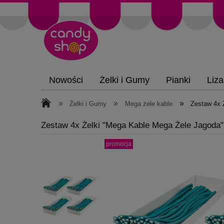
Nowości
Żelki i Gumy
Pianki
Liza
»
»
»
Żelki i Gumy
Mega żele kable
Zestaw 4x 
Zestaw 4x Żelki "Mega Kable Mega Żele Jagoda
promocja