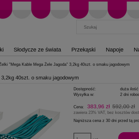
ki
Słodycze ze świata
Przekąski
Napoje
N
Żelki "Mega Kable Mega Żele Jagoda" 3,2kg 40szt. o smaku jagodowym
" 3,2kg 40szt. o smaku jagodowym
Dostępność:
duża ilość
Wysyłka w:
2 dni robo
383,96 zł
592,00 zł
Cena:
zawiera 23% VAT, bez kosztów dos
Najniższa cena z 30 dni przed tą p
Jeżeli produkt jest sprze