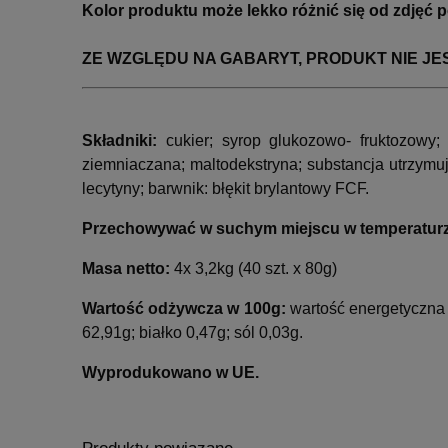
Kolor produktu może lekko różnić się od zdjęć
ZE WZGLĘDU NA GABARYT, PRODUKT NIE J
Składniki:
cukier; syrop glukozowo- fruktozowy
ziemniaczana; maltodekstryna; substancja utrzymują
lecytyny; barwnik: błękit brylantowy FCF.
Przechowywać w suchym miejscu w temperaturz
Masa netto:
4x 3,2kg (40 szt. x 80g)
Wartość odżywcza w 100g:
wartość energetyczna
62,91g; białko 0,47g; sól 0,03g.
Wyprodukowano w UE.