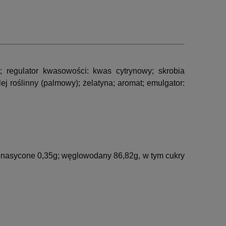
; regulator kwasowości: kwas cytrynowy; skrobia
ej roślinny (palmowy); żelatyna; aromat; emulgator:
e nasycone 0,35g; węglowodany 86,82g, w tym cukry