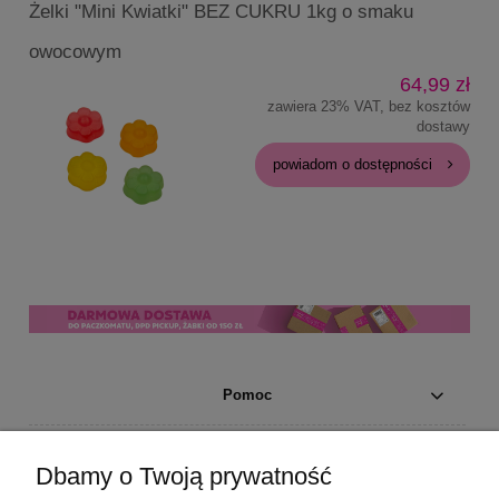
Żelki "Mini Kwiatki" BEZ CUKRU 1kg o smaku
owocowym
64,99 zł
zawiera 23% VAT, bez kosztów
dostawy
powiadom o dostępności
Pomoc
Moje konto
Dbamy o Twoją prywatność