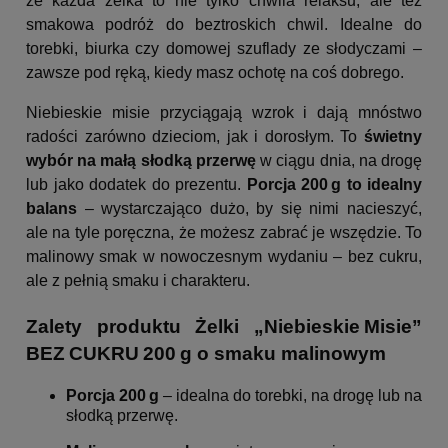
że każda żelka to nie tylko chwila relaksu, ale też
smakowa podróż do beztroskich chwil. Idealne do
torebki, biurka czy domowej szuflady ze słodyczami –
zawsze pod ręką, kiedy masz ochotę na coś dobrego.
Niebieskie misie przyciągają wzrok i dają mnóstwo
radości zarówno dzieciom, jak i dorosłym. To
świetny
wybór na małą słodką przerwę
w ciągu dnia, na drogę
lub jako dodatek do prezentu.
Porcja 200 g to idealny
balans
– wystarczająco dużo, by się nimi nacieszyć,
ale na tyle poręczna, że możesz zabrać je wszędzie. To
malinowy smak w nowoczesnym wydaniu – bez cukru,
ale z pełnią smaku i charakteru.
Zalety produktu Żelki „Niebieskie Misie”
BEZ CUKRU 200 g o smaku malinowym
Porcja 200 g
– idealna do torebki, na drogę lub na
słodką przerwę.