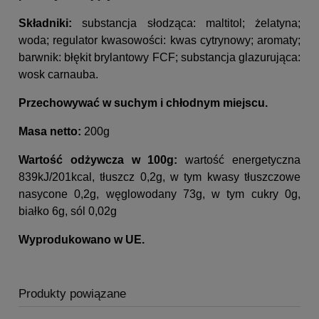
Składniki:
substancja słodząca: maltitol; żelatyna;
woda; regulator kwasowości: kwas cytrynowy; aromaty;
barwnik: błękit brylantowy FCF; substancja glazurująca:
wosk carnauba.
Przechowywać w suchym i chłodnym miejscu.
Masa netto:
200
g
Wartość odżywcza w 100g:
wartość energetyczna
839kJ/201kcal, tłuszcz 0,2g, w tym kwasy tłuszczowe
nasycone 0,2g, węglowodany 73g, w tym cukry 0g,
białko 6g, sól 0,02g
Wyprodukowano w UE.
Produkty powiązane