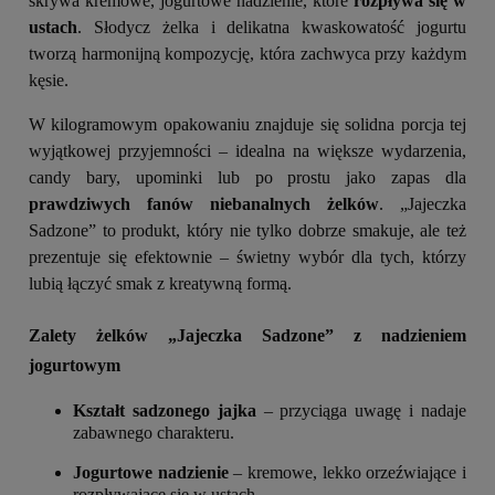
skrywa kremowe, jogurtowe nadzienie, które
rozpływa się w
ustach
. Słodycz żelka i delikatna kwaskowatość jogurtu
tworzą harmonijną kompozycję, która zachwyca przy każdym
kęsie.
W kilogramowym opakowaniu znajduje się solidna porcja tej
wyjątkowej przyjemności – idealna na większe wydarzenia,
candy bary, upominki lub po prostu jako zapas dla
prawdziwych fanów niebanalnych żelków
. „Jajeczka
Sadzone” to produkt, który nie tylko dobrze smakuje, ale też
prezentuje się efektownie – świetny wybór dla tych, którzy
lubią łączyć smak z kreatywną formą.
Zalety żelków „Jajeczka Sadzone” z nadzieniem
jogurtowym
Kształt sadzonego jajka
– przyciąga uwagę i nadaje
zabawnego charakteru.
Jogurtowe nadzienie
– kremowe, lekko orzeźwiające i
rozpływające się w ustach.