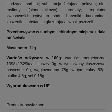
słodząca: sorbitol; substancja żelująca: pektyna; olej
roślinny (słonecznikowy); aromaty; regulator
kwasowości: cytrynian sodu; barwniki: kurkumina,
koszenila; substancja glazurująca: wosk pszczeli.
Przechowywać w suchym i chłodnym miejscu z dala
od światła.
Masa netto:
1kg
Wartość odżywcza w 100g:
wartość energetyczna
1398kJ/329kcal, tłuszcz 0g, w tym kwasy tłuszczowe
nasycone 0g, węglowodany 78g, w tym cukry 53g,
białko 4,6g, sól 0,15g.
Wyprodukowano w UE.
Produkty powiązane