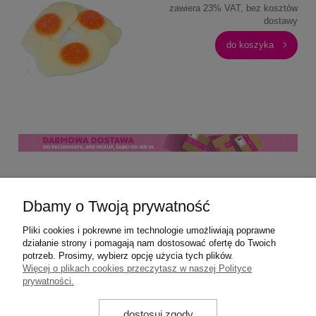
zawiera 23% VAT, bez kosztów
dostawy
do koszyka
Pomoc
Dbamy o Twoją prywatność
Moje konto
Pliki cookies i pokrewne im technologie umożliwiają poprawne
działanie strony i pomagają nam dostosować ofertę do Twoich
potrzeb. Prosimy, wybierz opcję użycia tych plików.
Płatności i dostawa
Więcej o plikach cookies przeczytasz w naszej Polityce
prywatności.
Informacje
dostosuj zgody