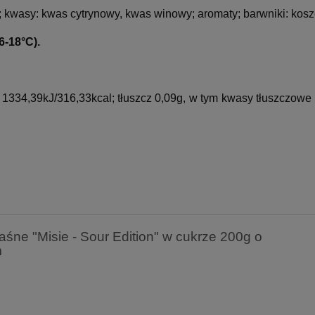
 kwasy: kwas cytrynowy, kwas winowy; aromaty; barwniki: koszen
-18°C).
1334,39kJ/316,33kcal; tłuszcz 0,09g, w tym kwasy tłuszczow
ne "Misie - Sour Edition" w cukrze 200g o
m