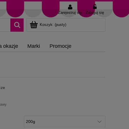
Zarejestruj się
Zaloguj się
Koszyk:
(pusty)
a okazje
Marki
Promocje
cze
tawy