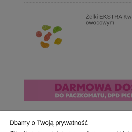
Żelki EKSTRA Kwa
owocowym
Dbamy o Twoją prywatność
Pomoc
Moje konto