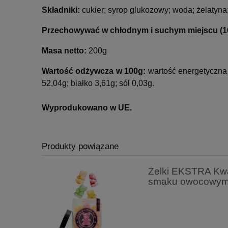
Składniki:
cukier; syrop glukozowy; woda; żelatyna;
Przechowywać w chłodnym i suchym miejscu (16
Masa netto:
200g
Wartość odżywcza w 100g:
wartość energetyczna 
52,04g; białko 3,61g; sól 0,03g.
Wyprodukowano w UE.
Produkty powiązane
Żelki EKSTRA Kwaś
smaku owocowy