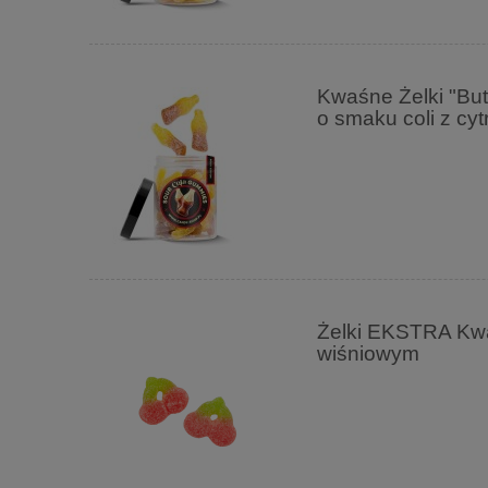
Kwaśne Żelki "But
o smaku coli z cyt
Żelki EKSTRA Kwa
wiśniowym