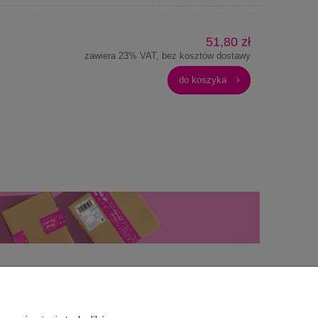
51,80 zł
zawiera 23% VAT, bez kosztów dostawy
do koszyka
as
Praca