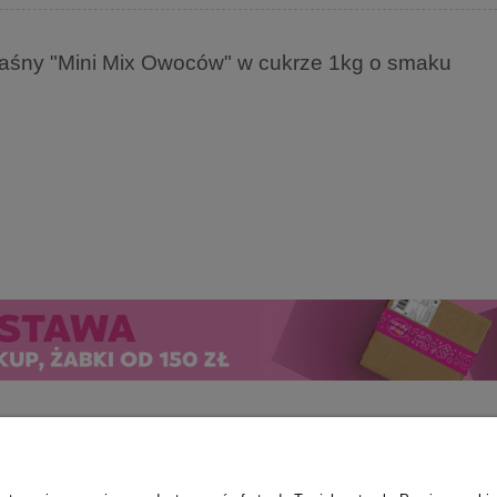
śny "Mini Mix Owoców" w cukrze 1kg o smaku
Płatności i dostawa
Informacje
O n