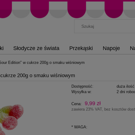
ki
Słodycze ze świata
Przekąski
Napoje
N
our Edition" w cukrze 200g o smaku wiśniowym
w cukrze 200g o smaku wiśniowym
Dostępność:
duża ilość
Wysyłka w:
2 dni robo
9,99 zł
Cena:
zawiera 23% VAT, bez kosztów dos
*
WAGA: