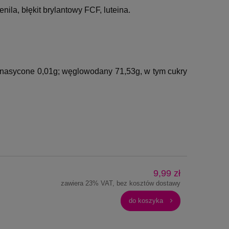
ila, błękit brylantowy FCF, luteina.
e nasycone 0,01g; węglowodany 71,53g, w tym cukry
9,99 zł
zawiera 23% VAT, bez kosztów dostawy
do koszyka