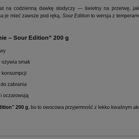
at na codzienną dawkę słodyczy — świetny na przerwę, ja
a je mieć zawsze pod ręką.
Sour Edition
to wersja z temperame
e – Sour Edition” 200 g
owy
y ożywia smak
 konsumpcji
 do zabrania
 i oczarowują
ition” 200 g
, bo to owocowa przyjemność z lekko kwaśnym akce