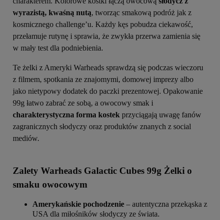
charakterem. Kolorowe kostki łączą owocową
słodycz z
wyrazistą, kwaśną nutą
, tworząc smakową podróż jak z
kosmicznego challenge’u. Każdy kęs pobudza ciekawość,
przełamuje rutynę i sprawia, że zwykła przerwa zamienia się
w mały test dla podniebienia.
Te żelki z Ameryki Warheads sprawdzą się podczas wieczoru
z filmem, spotkania ze znajomymi, domowej imprezy albo
jako nietypowy dodatek do paczki prezentowej. Opakowanie
99g łatwo zabrać ze sobą, a owocowy smak i
charakterystyczna forma kostek
przyciągają uwagę fanów
zagranicznych słodyczy oraz produktów znanych z social
mediów.
Zalety Warheads Galactic Cubes 99g Żelki o
smaku owocowym
Amerykańskie pochodzenie
– autentyczna przekąska z
USA dla miłośników słodyczy ze świata.