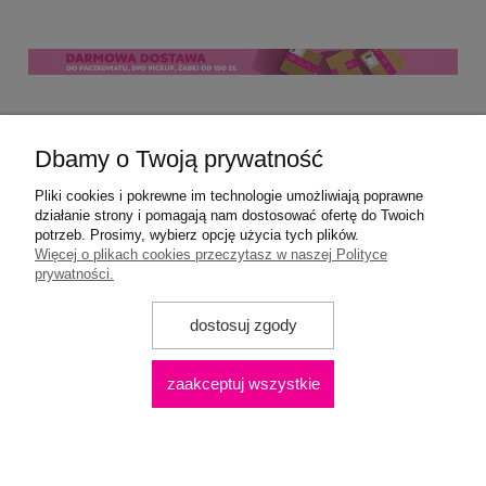
Pomoc
Dbamy o Twoją prywatność
Moje konto
Pliki cookies i pokrewne im technologie umożliwiają poprawne
działanie strony i pomagają nam dostosować ofertę do Twoich
potrzeb. Prosimy, wybierz opcję użycia tych plików.
Płatności i dostawa
Więcej o plikach cookies przeczytasz w naszej Polityce
prywatności.
Informacje
dostosuj zgody
O nas
zaakceptuj wszystkie
Praca
do koszyka
12,99 zł