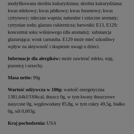
modyfikowana skrobia kukurydziana; skrobia kukurydziana;
kwas mlekowy; kwas jabłkowy; kwas furamowy; kwas
cytrynowy; mleczan wapnia; naturalne i sztuczne aromaty;
cytrynian sodu; glazura cukiernicza; barwniki: E13, E129;
koncentrat soku wiśniowego (dla aromatu); substancja
glazurująca: wosk carnauba. E129 może mieć szkodliwy
wpływ na aktywność i skupienie uwagi u dzieci.
Informacje dla alergików:
może zawierać mleko, soję,
pszenicę i orzechy.
Masa netto:
99g
Wartość odżywcza w 100g:
wartość energetyczna
1381,64kJ/330kcal, tłuszcz 0g, w tym kwasy tłuszczowe
nasycone 0g, węglowodany 85,8g, w tym cukry 49,5g, białko
0g, sól 0,003g.
Kraj pochodzenia:
USA