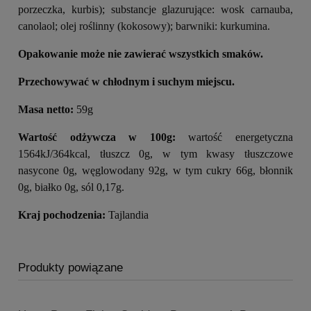
porzeczka, kurbis); substancje glazurujące: wosk carnauba,
canolaol; olej roślinny (kokosowy); barwniki: kurkumina.
Opakowanie może nie zawierać wszystkich smaków.
Przechowywać w chłodnym i suchym miejscu.
Masa netto:
59g
Wartość odżywcza w 100g:
wartość energetyczna
1564kJ/364kcal, tłuszcz 0g, w tym kwasy tłuszczowe
nasycone 0g, węglowodany 92g, w tym cukry 66g, błonnik
0g, białko 0g, sól 0,17g.
Kraj pochodzenia:
Tajlandia
Produkty powiązane