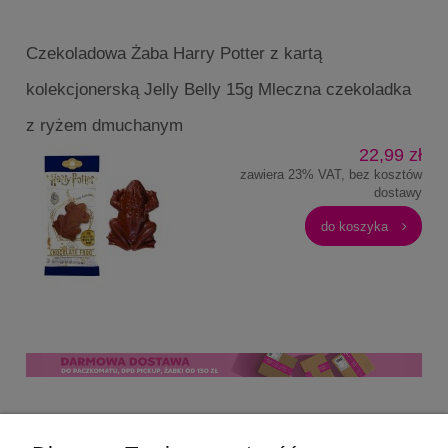
Czekoladowa Żaba Harry Potter z kartą
kolekcjonerską Jelly Belly 15g Mleczna czekoladka
z ryżem dmuchanym
22,99 zł
zawiera 23% VAT, bez kosztów
dostawy
do koszyka
Pomoc