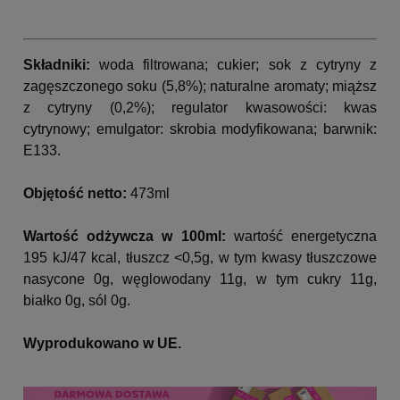
Składniki:
woda filtrowana; cukier; sok z cytryny z
zagęszczonego soku (5,8%); naturalne aromaty; miąższ
z cytryny (0,2%); regulator kwasowości: kwas
cytrynowy; emulgator: skrobia modyfikowana; barwnik:
E133.
Objętość netto:
473ml
Wartość odżywcza w 100ml:
wartość energetyczna
195 kJ/47 kcal, tłuszcz <0,5g, w tym kwasy tłuszczowe
nasycone 0g, węglowodany 11g, w tym cukry 11g,
białko 0g, sól 0g.
Wyprodukowano w UE.