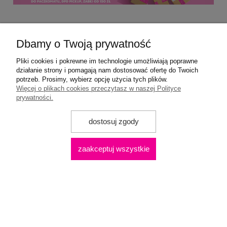
Pomoc
Dbamy o Twoją prywatność
Moje konto
Pliki cookies i pokrewne im technologie umożliwiają poprawne
działanie strony i pomagają nam dostosować ofertę do Twoich
potrzeb. Prosimy, wybierz opcję użycia tych plików.
Płatności i dostawa
Więcej o plikach cookies przeczytasz w naszej Polityce
prywatności.
Informacje
dostosuj zgody
O nas
zaakceptuj wszystkie
Praca
powiadom o
15,99 zł
dostępności
pokaż pełną wersję strony