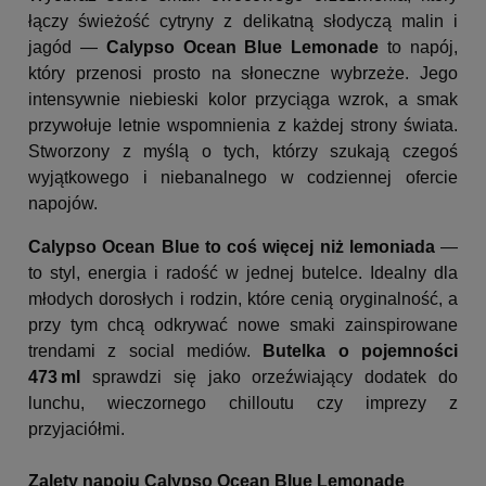
łączy świeżość cytryny z delikatną słodyczą malin i
jagód —
Calypso Ocean Blue Lemonade
to napój,
który przenosi prosto na słoneczne wybrzeże. Jego
intensywnie niebieski kolor przyciąga wzrok, a smak
przywołuje letnie wspomnienia z każdej strony świata.
Stworzony z myślą o tych, którzy szukają czegoś
wyjątkowego i niebanalnego w codziennej ofercie
napojów.
Calypso Ocean Blue to coś więcej niż lemoniada
—
to styl, energia i radość w jednej butelce. Idealny dla
młodych dorosłych i rodzin, które cenią oryginalność, a
przy tym chcą odkrywać nowe smaki zainspirowane
trendami z social mediów.
Butelka o pojemności
473 ml
sprawdzi się jako orzeźwiający dodatek do
lunchu, wieczornego chilloutu czy imprezy z
przyjaciółmi.
Zalety napoju Calypso Ocean Blue Lemonade