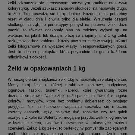
żelki odznaczają się intensywnym, soczystym smakiem oraz żywą
kolorystyką. Jeżeli szukasz zapasów słodkości na naprawdę długo,
to żelki 1kg sprawdzą się tutaj idealnie. Każdemu jest potrzebny
reset w ciągu dnia i chwila tylko dla siebie. Wrzucenie czegoś
słodkiego na ząb, to perfekcyjny pomysł na przerwę. Żelki duże
paczki, to również doskonały plan na rodzinny wyjazd np. na
wakacje, na piknik lub dużą imprezę ze znajomymi. Z 1 kg żelek
rozkręcisz ją bez problemu! Każdy powinien mieć w swojej spiżarni
żelki kilogramowe na wypadek wizyty niezapowiedzianych gości.
Jest to idealna przekąska, która przypadnie do gustu każdemu
miłośnikowi słodkości.
Żelki w opakowaniach 1 kg
W naszej ofercie znajdziesz żelki 1kg w naprawdę szerokiej ofercie.
Mamy tutaj żelki o różnej strukturze piankowe, budyniowe,
jogurtowe, fasolki, tasiemki, kabelki, które gwarantują różne
doznania smakowe. Nasze żelki duże paczki, to również mnogość
kolorów i motywów, które bez problemu dobierzesz do swojego
przyjęcia. Np. na Halloween wspaniale sprawdzą się mroczne
kształty czaszek, węży, pająków, dyń, robaków, czy też gałek
ocznych. Z kolei na Walentynki mogą się przydać żelki kilogramowe
w kształcie serca, kwiatów i utrzymane w kolorystyce różów i
czerwieni. Zakup 1 kg żelek, to perfekcyjny pomysł dla zabieganych
osób, które nie mają czasu na częste zakupu. Dzięki nam