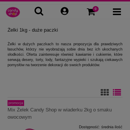
Żelki 1kg - duże paczki
Żelki w dużych paczkach to nasza propozycja dla prawdziwych
łasuchów, którzy nie wyobrażają sobie dnia bez ich ukochanych
słodkości. Oferta zainteresuje również kawiarnie i cukiernie, które
serwują desery, torty, lody, fantazyjne wypieki i szukają ciekawych
pomysłów na tworzenie dekoracji do swoich produktów.
promocja
Mix Żelek Candy Shop w wiaderku 2kg o smaku
owocowym
Dostępność:
średnia ilość