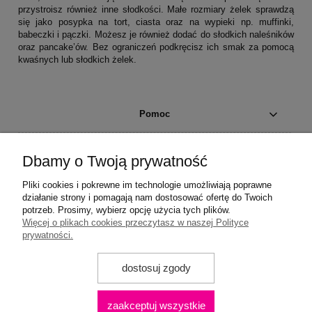
przystroisz również inne słodkości. Małe rozmiary żelek sprawdzą
się jako posypka na tort, ciasta oraz na wypieki np. muffinki,
babeczki i pączki. Możesz je również dodać do słodkich naleśników
oraz pancake’ów. Bez ograniczeń podkręcisz ich smak za pomocą
kwaśnych lub słodkich żelek.
Pomoc
Moje konto
Dbamy o Twoją prywatność
Płatności i dostawa
Pliki cookies i pokrewne im technologie umożliwiają poprawne
działanie strony i pomagają nam dostosować ofertę do Twoich
potrzeb. Prosimy, wybierz opcję użycia tych plików.
Informacje
Więcej o plikach cookies przeczytasz w naszej Polityce
prywatności.
O nas
dostosuj zgody
Praca
zaakceptuj wszystkie