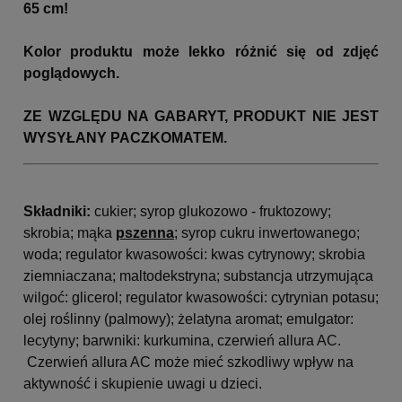
65 cm!
Kolor produktu może lekko różnić się od zdjęć
poglądowych.
ZE WZGLĘDU NA GABARYT, PRODUKT NIE JEST
WYSYŁANY PACZKOMATEM.
Składniki:
cukier; syrop glukozowo - fruktozowy;
skrobia; mąka
pszenna
; syrop cukru inwertowanego;
woda; regulator kwasowości: kwas cytrynowy; skrobia
ziemniaczana; maltodekstryna; substancja utrzymująca
wilgoć: glicerol; regulator kwasowości: cytrynian potasu;
olej roślinny (palmowy); żelatyna aromat; emulgator:
lecytyny; barwniki: kurkumina, czerwień allura AC.
Czerwień allura AC może mieć szkodliwy wpływ na
aktywność i skupienie uwagi u dzieci.