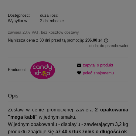
Dostępność:
duża ilość
Wysyłka w:
2 dni robocze
zawiera 23% VAT, bez kosztów dostawy
Najniższa cena z 30 dni przed tą promocją:
296,00 zł
dodaj do przechowalni
Jeżeli produkt
30 dni, wyświe
momentu, kiedy
sprzedaży.
zapytaj o produkt
Producent:
poleć znajomemu
Opis
Zestaw w cenie promocyjnej zawiera
2
opakowania
"mega kabli"
w jednym smaku.
W jednym opakowaniu - display'u - zawierającym 3,2 kg
produktu znajduje się
aż
40 sztuk żelek o długości ok.