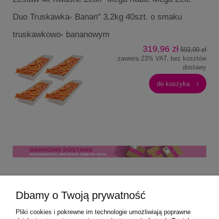
Duo Truskawka- Banan" 3,2kg 40szt. o smaku
truskawkowo- bananowym
319,96 zł
592,00 zł
zawiera 23% VAT, bez kosztów
dostawy
do koszyka
Pomoc
Dbamy o Twoją prywatność
Moje konto
Pliki cookies i pokrewne im technologie umożliwiają poprawne