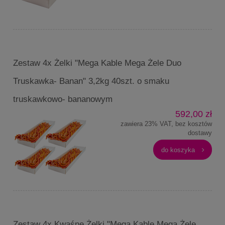
Zestaw 4x Żelki "Mega Kable Mega Żele Duo
Truskawka- Banan" 3,2kg 40szt. o smaku
truskawkowo- bananowym
592,00 zł
zawiera 23% VAT, bez kosztów
dostawy
do koszyka
Zestaw 4x Kwaśne Żelki "Mega Kable Mega Żele