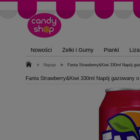
Nowości
Żelki i Gumy
Pianki
Liza
»
»
Napoje
Fanta Strawberry&Kiwi 330ml Napój gaz
Fanta Strawberry&Kiwi 330ml Napój gazowany o 