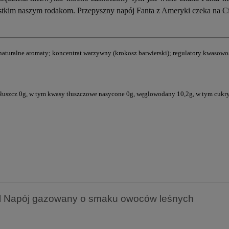
stkim naszym rodakom. Przepyszny napój Fanta z Ameryki czeka na C
aturalne aromaty; koncentrat warzywny (krokosz barwierski); regulatory kwasowoś
łuszcz 0g, w tym kwasy tłuszczowe nasycone 0g, węglowodany 10,2g, w tym cukry 1
l Napój gazowany o smaku owoców leśnych