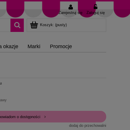
Zarejestruj się
Zaloguj się
Koszyk:
(pusty)
a okazje
Marki
Promocje
ru
tawy
powiadom o dostępności
dodaj do przechowalni