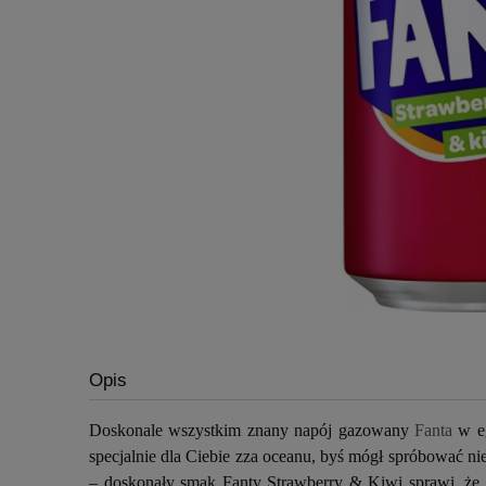
Opis
Doskonale wszystkim znany napój gazowany
Fanta
w eg
specjalnie dla Ciebie zza oceanu, byś mógł spróbować n
– doskonały smak Fanty Strawberry & Kiwi sprawi, że 