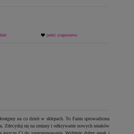
dukt
poleć znajomemu
 dostępny na co dzień w sklepach. To Fanta sprowadzona
raju. Zdecyduj się na zmiany i odkrywanie nowych smaków
a jeszcze Ci do zaproponowania. Wybitnie dobry smak i