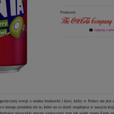
Producent:
zapytaj o pro
zotycznej wersji o smaku truskawki i kiwi, który w Polsce nie jest
ieco innego produktu niż te, które na co dzień znajdujesz w naszym k
będziesz niezwykle mocno zaskoczony tym jak wiele znana Fanta m