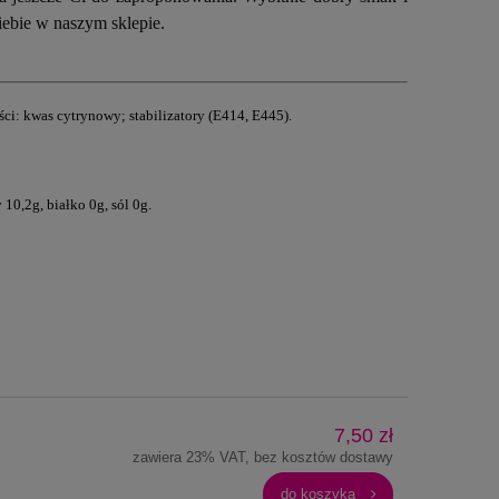
iebie w naszym sklepie.
ci: kwas cytrynowy; stabilizatory (E414, E445).
0,2g, białko 0g, sól 0g.
7,50 zł
zawiera 23% VAT, bez kosztów dostawy
do koszyka