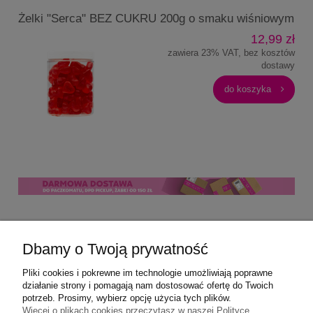
Żelki "Serca" BEZ CUKRU 200g o smaku wiśniowym
12,99 zł
zawiera 23% VAT, bez kosztów
dostawy
do koszyka
Pomoc
Dbamy o Twoją prywatność
Moje konto
Pliki cookies i pokrewne im technologie umożliwiają poprawne
działanie strony i pomagają nam dostosować ofertę do Twoich
potrzeb. Prosimy, wybierz opcję użycia tych plików.
Płatności i dostawa
Więcej o plikach cookies przeczytasz w naszej Polityce