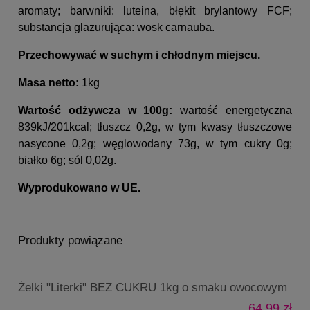
aromaty; barwniki: luteina, błękit brylantowy FCF;
substancja glazurująca: wosk carnauba.
Przechowywać w suchym i chłodnym miejscu.
Masa netto:
1kg
Wartość odżywcza w 100g:
wartość energetyczna
839kJ/201kcal; tłuszcz 0,2g, w tym kwasy tłuszczowe
nasycone 0,2g; węglowodany 73g, w tym cukry 0g;
białko 6g; sól 0,02g.
Wyprodukowano w UE.
Produkty powiązane
Żelki "Literki" BEZ CUKRU 1kg o smaku owocowym
64,99 zł