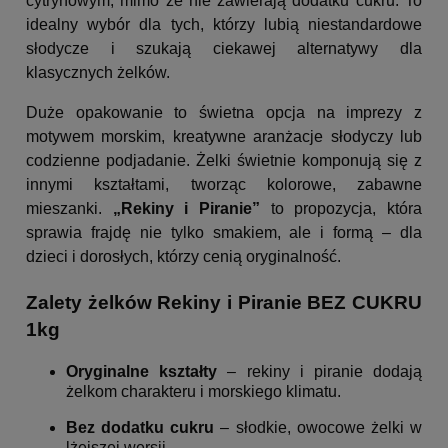
cytrynowym, mimo że nie zawierają dodatku cukru. To
idealny wybór dla tych, którzy lubią niestandardowe
słodycze i szukają ciekawej alternatywy dla
klasycznych żelków.
Duże opakowanie to świetna opcja na imprezy z
motywem morskim, kreatywne aranżacje słodyczy lub
codzienne podjadanie. Żelki świetnie komponują się z
innymi kształtami, tworząc kolorowe, zabawne
mieszanki.
„Rekiny i Piranie”
to propozycja, która
sprawia frajdę nie tylko smakiem, ale i formą – dla
dzieci i dorosłych, którzy cenią oryginalność.
Zalety żelków Rekiny i Piranie BEZ CUKRU
1kg
Oryginalne kształty
– rekiny i piranie dodają
żelkom charakteru i morskiego klimatu.
Bez dodatku cukru
– słodkie, owocowe żelki w
lżejszej wersji.