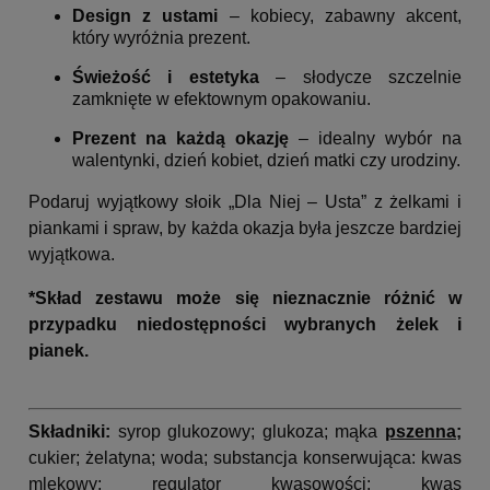
Design z ustami
– kobiecy, zabawny akcent,
który wyróżnia prezent.
Świeżość i estetyka
– słodycze szczelnie
zamknięte w efektownym opakowaniu.
Prezent na każdą okazję
– idealny wybór na
walentynki, dzień kobiet, dzień matki czy urodziny.
Podaruj wyjątkowy słoik „Dla Niej – Usta” z żelkami i
piankami i spraw, by każda okazja była jeszcze bardziej
wyjątkowa.
*Skład zestawu może się nieznacznie różnić w
przypadku niedostępności wybranych żelek i
pianek.
Składniki:
syrop glukozowy; glukoza; mąka
pszenna;
cukier; żelatyna; woda; substancja konserwująca: kwas
mlekowy; regulator kwasowości: kwas