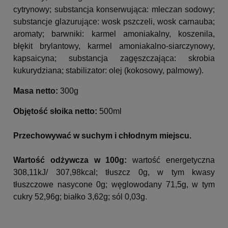
cytrynowy;
substancja konserwująca: mleczan sodowy;
substancje glazurujące: wosk pszczeli, wosk carnauba;
aromaty; barwniki: karmel amoniakalny, koszenila,
błękit brylantowy, karmel amoniakalno-siarczynowy,
kapsaicyna; substancja zagęszczająca: skrobia
kukurydziana; stabilizator: olej (kokosowy, palmowy).
Masa netto:
300g
Objętość słoika netto:
500ml
Przechowywać w suchym i chłodnym miejscu.
Wartość odżywcza w 100g:
wartość energetyczna
308,11kJ/ 307,98kcal; tłuszcz 0g, w tym kwasy
tłuszczowe nasycone 0g; węglowodany 71,5g, w tym
cukry 52,96g; białko 3,62g; sól 0,03g.