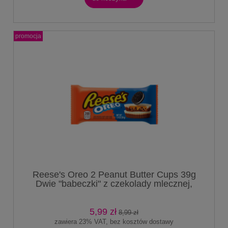
promocja
Reese's Oreo 2 Peanut Butter Cups 39g
Dwie "babeczki" z czekolady mlecznej,
białego kremu z nadzieniem z kremu
orzechowego i kawałkami ciastek Oreo
5,99 zł
8,99 zł
zawiera 23% VAT, bez kosztów dostawy