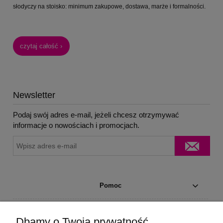
słodyczy na stoisko: minimum zakupowe, dostawa, marże i formalności.
czytaj całość ›
Newsletter
Podaj swój adres e-mail, jeżeli chcesz otrzymywać
informacje o nowościach i promocjach.
Pomoc
Moje konto
Dbamy o Twoją prywatność