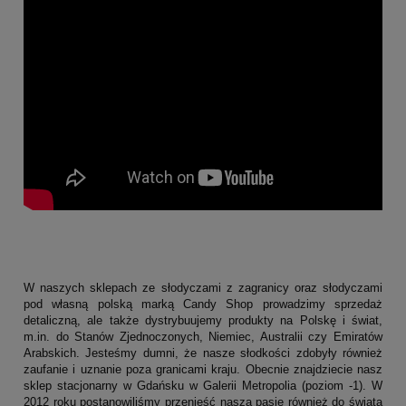
W naszych sklepach ze słodyczami z zagranicy oraz słodyczami
pod własną polską marką Candy Shop prowadzimy sprzedaż
detaliczną, ale także dystrybuujemy produkty na Polskę i świat,
m.in. do Stanów Zjednoczonych, Niemiec, Australii czy Emiratów
Arabskich. Jesteśmy dumni, że nasze słodkości zdobyły również
zaufanie i uznanie poza granicami kraju. Obecnie znajdziecie nasz
sklep stacjonarny w Gdańsku w Galerii Metropolia (poziom -1). W
2012 roku postanowiliśmy przenieść naszą pasję również do świata