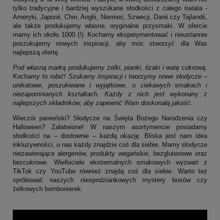
tylko tradycyjne i bardziej wyszukane słodkości z całego świata -
Ameryki, Japonii, Chin, Anglii, Niemiec, Szwecji, Danii czy Tajlandii,
ale także produkujemy własne, oryginalne przysmaki. W ofercie
mamy ich około 1000 (!). Kochamy eksperymentować i nieustannie
poszukujemy nowych inspiracji, aby móc stworzyć dla Was
najlepszą ofertę.
Pod własną marką produkujemy żelki, pianki, lizaki i watę cukrową.
Kochamy to robić! Szukamy inspiracji i tworzymy nowe słodycze –
unikatowe, poszukiwane i wyjątkowe, o ciekawych smakach i
niezapomnianych kształtach. Każdy z nich jest wykonany z
najlepszych składników, aby zapewnić Wam doskonałą jakość.
Wieczór panieński? Słodycze na Święta Bożego Narodzenia czy
Halloween? Załatwione! W naszym asortymencie posiadamy
słodkości na – dosłownie – każdą okazję. Bliska jest nam idea
inkluzywności, u nas każdy znajdzie coś dla siebie. Mamy słodycze
niezawierające alergenów, produkty wegańskie, bezglutenowe oraz
bezcukrowe. Wielbiciele ekstremalnych smakowych wyzwań z
TikTok czy YouTube również znajdą coś dla siebie. Warto też
spróbować naszych niespodziankowych mystery boxów czy
żelkowych bombonierek.