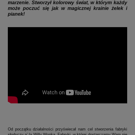
marzenie. Stworzył kolorowy świat, w którym każdy
może poczuć się jak w magicznej krainie żelek i
pianek!
Od początku działalności przyświecał nam cel stworzenia fabryki
słodyczy a’ la Willy Wonka. Fabryki, w której dostarczamy Wam nie