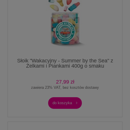
Słoik "Wakacyjny - Summer by the Sea" z
Żelkami i Piankami 400g o smaku
owocowym 750ml Słodycze na Lato na
Wakacje
27,99 zł
zawiera 23% VAT, bez kosztów dostawy
do koszyka