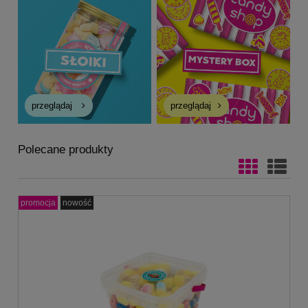
przeglądaj
przeglądaj
Polecane produkty
promocja
nowość