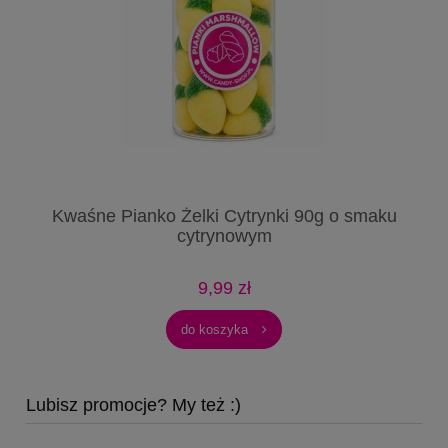
aku
Kwaśne Pianko Żelki Cytrynki 90g o smaku
Kw
cytrynowym
9,99 zł
do koszyka
Lubisz promocje? My też :)