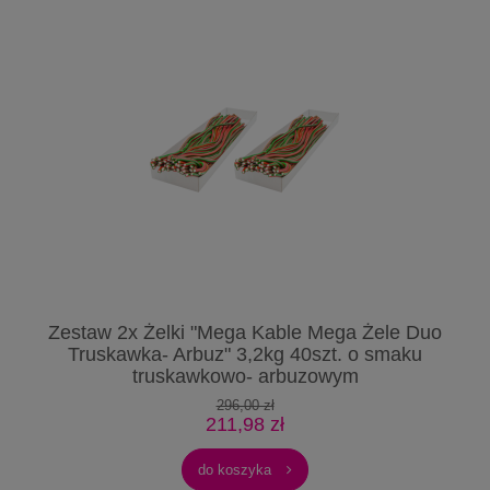
u
Zestaw 2x Żelki "Mega Kable Mega Żele Duo
Ze
Truskawka- Arbuz" 3,2kg 40szt. o smaku
truskawkowo- arbuzowym
296,00 zł
211,98 zł
do koszyka