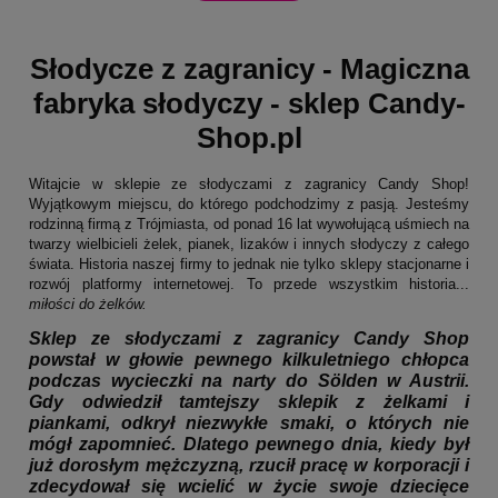
Słodycze z zagranicy - Ma
giczna
fabryka słodyczy -
sklep Candy-
Shop.pl
Witajcie w sklepie ze słodyczami z zagranicy Candy Shop!
Wyjątkowym miejscu, do którego podchodzimy z pasją. Jesteśmy
rodzinną firmą z Trójmiasta, od ponad 16 lat wywołującą uśmiech na
twarzy wielbicieli żelek, pianek, lizaków i innych słodyczy z całego
świata. Historia naszej firmy to jednak nie tylko sklepy stacjonarne i
rozwój platformy internetowej. To przede wszystkim historia...
miłości do żelków.
Sklep ze słodyczami z zagranicy Candy Shop
powstał w głowie pewnego kilkuletniego chłopca
podczas wycieczki na narty do Sölden w Austrii.
Gdy odwiedził tamtejszy sklepik z żelkami i
piankami, odkrył niezwykłe smaki, o których nie
mógł zapomnieć. Dlatego pewnego dnia, kiedy był
już dorosłym mężczyzną, rzucił pracę w korporacji i
zdecydował się wcielić w życie swoje dziecięce